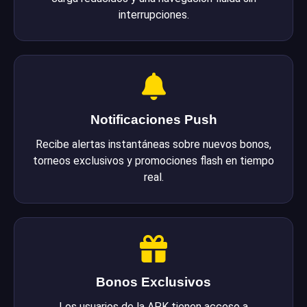
interrupciones.
Notificaciones Push
Recibe alertas instantáneas sobre nuevos bonos,
torneos exclusivos y promociones flash en tiempo
real.
Bonos Exclusivos
Los usuarios de la APK tienen acceso a