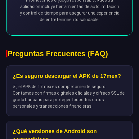
Promovemos el juego responsable. Nuestra
aplicación incluye herramientas de autolimitación
y control de tiempo para asegurar una experiencia
de entretenimiento saludable.
Preguntas Frecuentes (FAQ)
¿Es seguro descargar el APK de 17mex?
Sí, el APK de 17mex es completamente seguro.
Contamos con firmas digitales oficiales y cifrado SSL de
grado bancario para proteger todos tus datos
personales y transacciones financieras.
¿Qué versiones de Android son