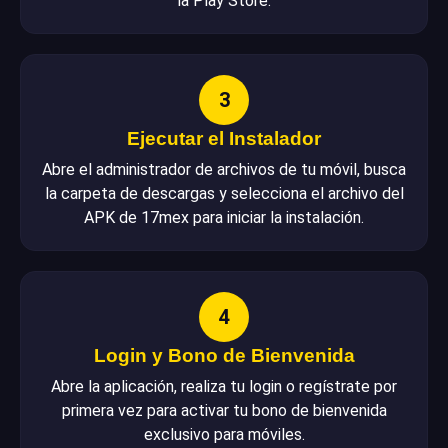
la Play Store.
3
Ejecutar el Instalador
Abre el administrador de archivos de tu móvil, busca
la carpeta de descargas y selecciona el archivo del
APK de 17mex para iniciar la instalación.
4
Login y Bono de Bienvenida
Abre la aplicación, realiza tu login o regístrate por
primera vez para activar tu bono de bienvenida
exclusivo para móviles.