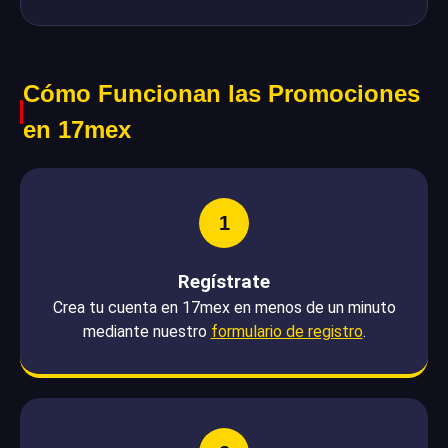
Cómo Funcionan las Promociones
en 17mex
1
Regístrate
Crea tu cuenta en 17mex en menos de un minuto
mediante nuestro
formulario de registro
.