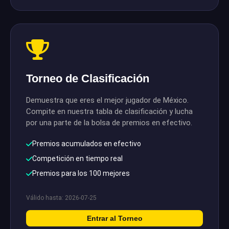
Torneo de Clasificación
Demuestra que eres el mejor jugador de México.
Compite en nuestra tabla de clasificación y lucha
por una parte de la bolsa de premios en efectivo.
Premios acumulados en efectivo
Competición en tiempo real
Premios para los 100 mejores
Válido hasta: 2026-07-25
Entrar al Torneo