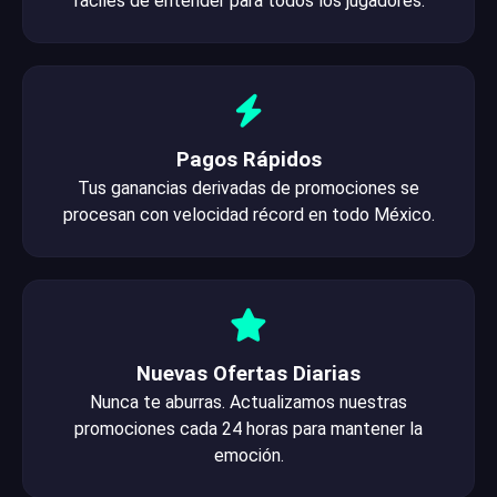
fáciles de entender para todos los jugadores.
Pagos Rápidos
Tus ganancias derivadas de promociones se
procesan con velocidad récord en todo México.
Nuevas Ofertas Diarias
Nunca te aburras. Actualizamos nuestras
promociones cada 24 horas para mantener la
emoción.