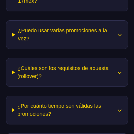
17mex?
¿Puedo usar varias promociones a la
vez?
¿Cuáles son los requisitos de apuesta
(rollover)?
¿Por cuánto tiempo son válidas las
promociones?