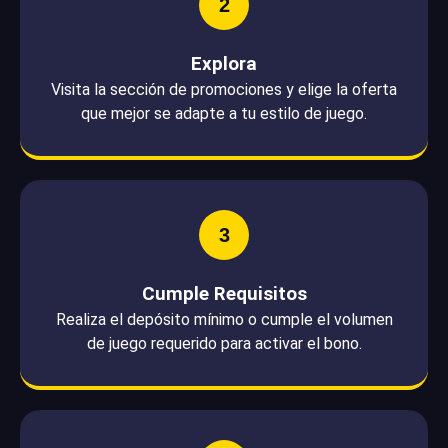
2
Explora
Visita la sección de promociones y elige la oferta
que mejor se adapte a tu estilo de juego.
3
Cumple Requisitos
Realiza el depósito mínimo o cumple el volumen
de juego requerido para activar el bono.