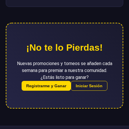
¡No te lo Pierdas!
Nuevas promociones y torneos se añaden cada
semana para premiar a nuestra comunidad.
¿Estás listo para ganar?
Registrarme y Ganar
Iniciar Sesión