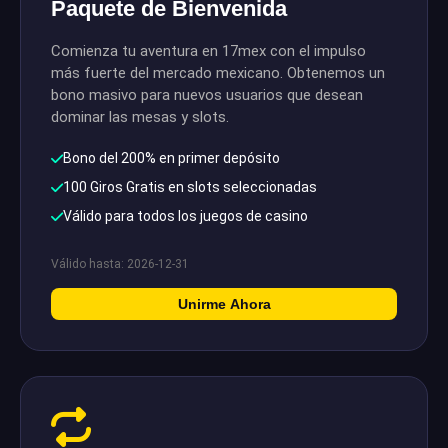
Paquete de Bienvenida
Comienza tu aventura en 17mex con el impulso
más fuerte del mercado mexicano. Obtenemos un
bono masivo para nuevos usuarios que desean
dominar las mesas y slots.
Bono del 200% en primer depósito
100 Giros Gratis en slots seleccionadas
Válido para todos los juegos de casino
Válido hasta: 2026-12-31
Unirme Ahora