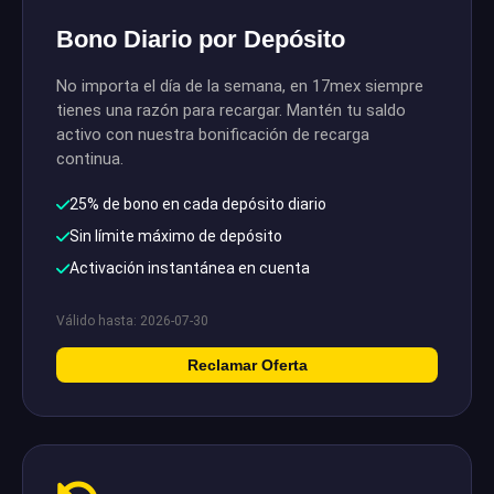
Bono Diario por Depósito
No importa el día de la semana, en 17mex siempre
tienes una razón para recargar. Mantén tu saldo
activo con nuestra bonificación de recarga
continua.
25% de bono en cada depósito diario
Sin límite máximo de depósito
Activación instantánea en cuenta
Válido hasta: 2026-07-30
Reclamar Oferta