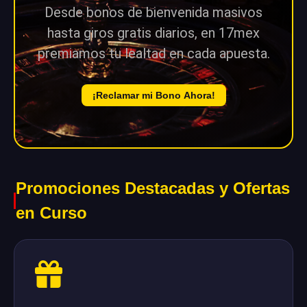
Desde bonos de bienvenida masivos
hasta giros gratis diarios, en 17mex
premiamos tu lealtad en cada apuesta.
¡Reclamar mi Bono Ahora!
Promociones Destacadas y Ofertas
en Curso