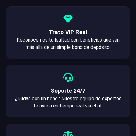
Trato VIP Real
Reconocemos tu lealtad con beneficios que van
más allá de un simple bono de depósito.
Soporte 24/7
¿Dudas con un bono? Nuestro equipo de expertos
te ayuda en tiempo real vía chat.