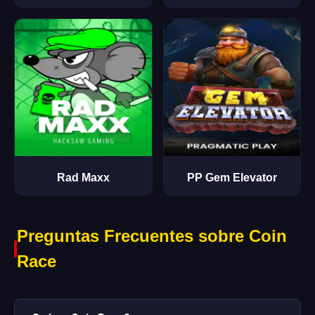
Rad Maxx
PP Gem Elevator
Preguntas Frecuentes sobre Coin
Race