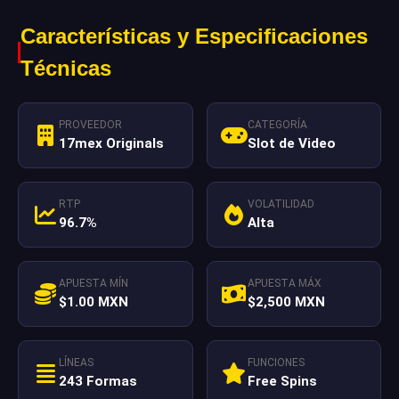
Características y Especificaciones
Técnicas
PROVEEDOR
CATEGORÍA
17mex Originals
Slot de Video
RTP
VOLATILIDAD
96.7%
Alta
APUESTA MÍN
APUESTA MÁX
$1.00 MXN
$2,500 MXN
LÍNEAS
FUNCIONES
243 Formas
Free Spins