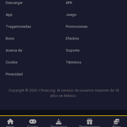
Descargar
APK
App
Juego
Tragamonedas
Promociones
Bono
Efectivo
Acerca de
Soporte
Cookie
Términos
Privacidad
Copyright © 2026 17mex.org. Al servicio de usuarios mayores de 18
años en México.