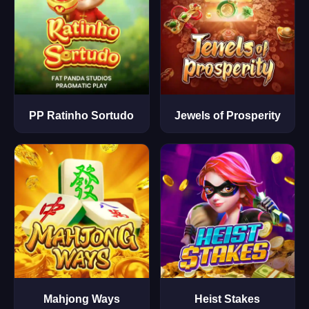
PP Ratinho Sortudo
Jewels of Prosperity
Mahjong Ways
Heist Stakes