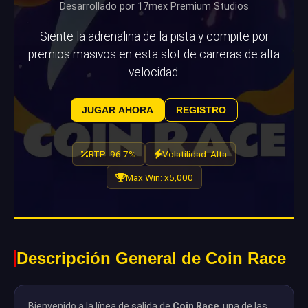
Desarrollado por 17mex Premium Studios
Siente la adrenalina de la pista y compite por
premios masivos en esta slot de carreras de alta
velocidad.
JUGAR AHORA
REGISTRO
RTP: 96.7%
Volatilidad: Alta
Max Win: x5,000
Descripción General de Coin Race
Bienvenido a la línea de salida de
Coin Race
, una de las