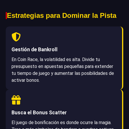
Estrategias para Dominar la Pista
Gestión de Bankroll
En Coin Race, la volatilidad es alta. Divide tu
presupuesto en apuestas pequeñas para extender
tu tiempo de juego y aumentar las posibilidades de
activar bonos.
Busca el Bonus Scatter
El juego de bonificación es donde ocurre la magia.