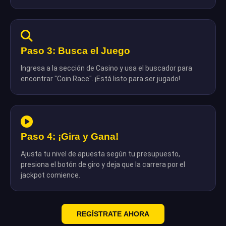
Paso 3: Busca el Juego
Ingresa a la sección de Casino y usa el buscador para
encontrar "Coin Race". ¡Está listo para ser jugado!
Paso 4: ¡Gira y Gana!
Ajusta tu nivel de apuesta según tu presupuesto,
presiona el botón de giro y deja que la carrera por el
jackpot comience.
REGÍSTRATE AHORA