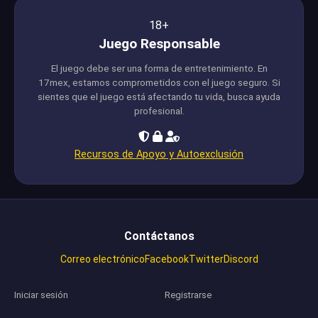
18+
Juego Responsable
El juego debe ser una forma de entretenimiento. En
17mex, estamos comprometidos con el juego seguro. Si
sientes que el juego está afectando tu vida, busca ayuda
profesional.
Recursos de Apoyo y Autoexclusión
Contáctanos
Correo electrónico
Facebook
Twitter
Discord
Iniciar sesión
Registrarse