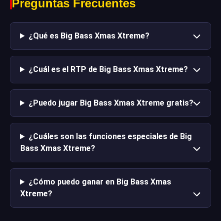
Preguntas Frecuentes
¿Qué es Big Bass Xmas Xtreme?
¿Cuál es el RTP de Big Bass Xmas Xtreme?
¿Puedo jugar Big Bass Xmas Xtreme gratis?
¿Cuáles son las funciones especiales de Big
Bass Xmas Xtreme?
¿Cómo puedo ganar en Big Bass Xmas
Xtreme?