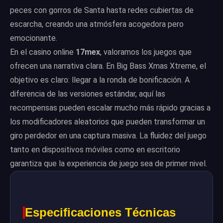
peces con gorros de Santa hasta redes cubiertas de
escarcha, creando una atmósfera acogedora pero
emocionante.
En el casino online
17mex
, valoramos los juegos que
ofrecen una narrativa clara. En Big Bass Xmas Xtreme, el
objetivo es claro: llegar a la ronda de bonificación. A
diferencia de las versiones estándar, aquí las
recompensas pueden escalar mucho más rápido gracias a
los modificadores aleatorios que pueden transformar un
giro perdedor en una captura masiva. La fluidez del juego
tanto en dispositivos móviles como en escritorio
garantiza que la experiencia de juego sea de primer nivel.
Especificaciones Técnicas