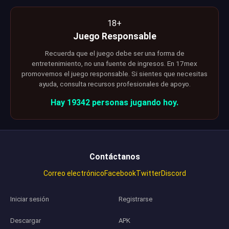
18+
Juego Responsable
Recuerda que el juego debe ser una forma de
entretenimiento, no una fuente de ingresos. En 17mex
promovemos el juego responsable. Si sientes que necesitas
ayuda, consulta recursos profesionales de apoyo.
Hay 19342 personas jugando hoy.
Contáctanos
Correo electrónico
Facebook
Twitter
Discord
Iniciar sesión
Registrarse
Descargar
APK