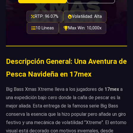
RTP: 96.07%
Volatilidad: Alta
10 Líneas
Max Win: 10,000x
Descripción General: Una Aventura de
Pesca Navideña en 17mex
Big Bass Xmas Xtreme lleva a los jugadores de
17mex
a
una expedición bajo cero donde la caña de pescar es la
mejor aliada. Esta entrega de la famosa serie Big Bass
conserva la esencia que la hizo popular pero añade un giro
festivo y una mecánica de volatilidad "Xtreme". El entorno
visual está decorado con motivos invernales, desde