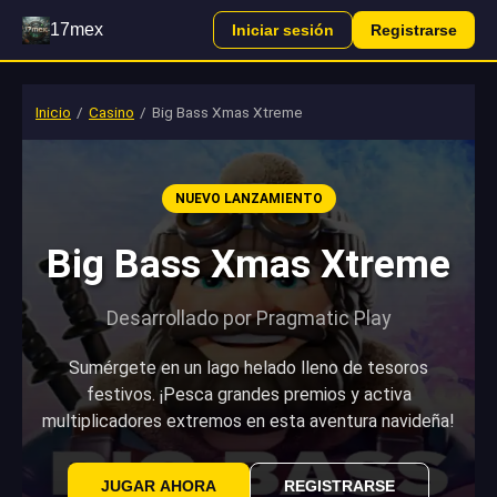
17mex
Iniciar sesión
Registrarse
Inicio
/
Casino
/
Big Bass Xmas Xtreme
NUEVO LANZAMIENTO
Big Bass Xmas Xtreme
Desarrollado por Pragmatic Play
Sumérgete en un lago helado lleno de tesoros
festivos. ¡Pesca grandes premios y activa
multiplicadores extremos en esta aventura navideña!
JUGAR AHORA
REGISTRARSE