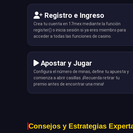
Registro e Ingreso
Crea tu cuenta en 17mex mediante la función
register() o inicia sesión si ya eres miembro para
acceder a todas las funciones de casino.
Apostar y Jugar
Configura el número de minas, define tu apuesta y
comienza a abrir casillas. ¡Recuerda retirar tu
premio antes de encontrar una mina!
Consejos y Estrategias Expert