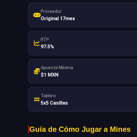
Proveedor
Original 17mex
RTP
97.5%
Apuesta Mínima
$1 MXN
Tablero
5x5 Casillas
Guía de Cómo Jugar a Mines