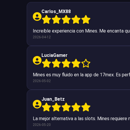
Carlos_MX88
Increíble experiencia con Mines. Me encanta que
2026-04-12
LuciaGamer
Mines es muy fluido en la app de 17mex. Es per
2026-05-02
Juan_Betz
La mejor alternativa a las slots. Mines requier
2026-05-20