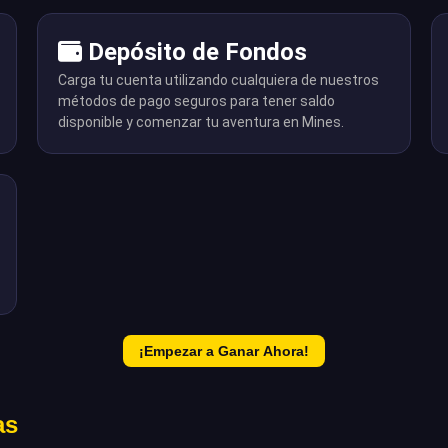
Depósito de Fondos
Carga tu cuenta utilizando cualquiera de nuestros
métodos de pago seguros para tener saldo
disponible y comenzar tu aventura en Mines.
¡Empezar a Ganar Ahora!
as