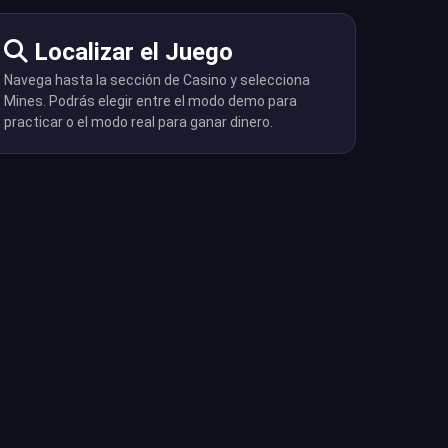
Localizar el Juego
Navega hasta la sección de Casino y selecciona
Mines. Podrás elegir entre el modo demo para
practicar o el modo real para ganar dinero.