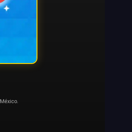
 México.