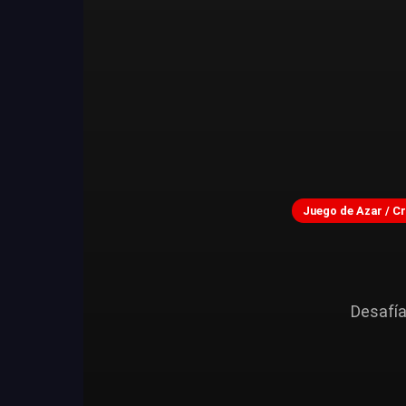
Juego de Azar / C
Desafía