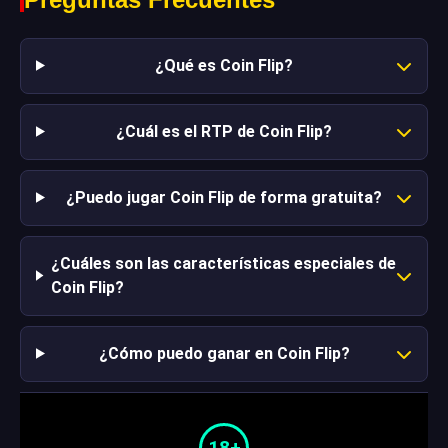
¿Qué es Coin Flip?
¿Cuál es el RTP de Coin Flip?
¿Puedo jugar Coin Flip de forma gratuita?
¿Cuáles son las características especiales de
Coin Flip?
¿Cómo puedo ganar en Coin Flip?
18+