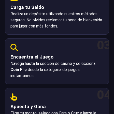
Carga tu Saldo
Realiza un depósito utilizando nuestros métodos
seguros. No olvides reclamar tu bono de bienvenida
para jugar con más fondos.
03
Encuentra el Juego
Navega hasta la sección de casino y selecciona
Coin Flip
desde la categoría de juegos
instantáneos.
04
Apuesta y Gana
Elige tu monto, selecciona Cara o Cruz y lanza la