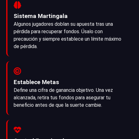
Sistema Martingala
Algunos jugadores doblan su apuesta tras una
pérdida para recuperar fondos. Úsalo con
precaución y siempre establece un límite máximo
de pérdida.
Establece Metas
Define una cifra de ganancia objetivo. Una vez
alcanzada, retira tus fondos para asegurar tu
beneficio antes de que la suerte cambie.