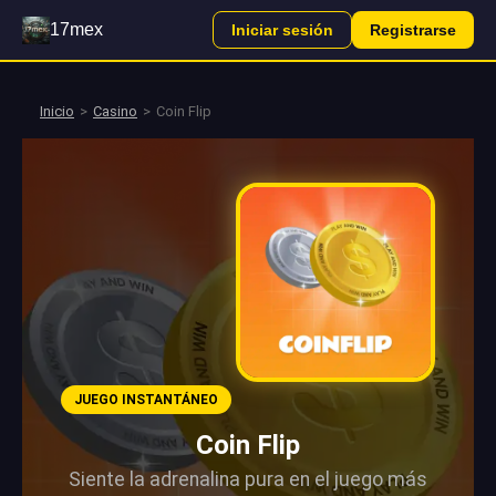
17mex
Iniciar sesión
Registrarse
Inicio
>
Casino
>
Coin Flip
JUEGO INSTANTÁNEO
Coin Flip
Siente la adrenalina pura en el juego más