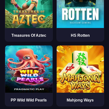
Treasures Of Aztec
HS Rotten
PP Wild Wild Pearls
Mahjong Ways