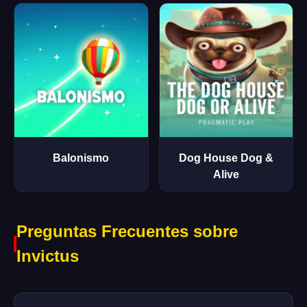
Balonismo
Dog House Dog &
Alive
Preguntas Frecuentes sobre
Invictus