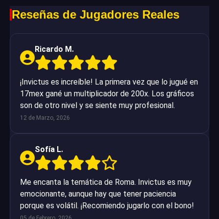
Reseñas de Jugadores Reales
Ricardo M.
¡Invictus es increíble! La primera vez que lo jugué en
17mex gané un multiplicador de 200x. Los gráficos
son de otro nivel y se siente muy profesional.
12 de Marzo, 2026
Sofía L.
Me encanta la temática de Roma. Invictus es muy
emocionante, aunque hay que tener paciencia
porque es volátil. ¡Recomiendo jugarlo con el bono!
05 de Febrero, 2026