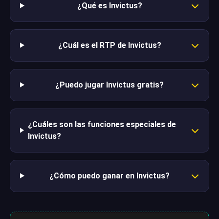
¿Qué es Invictus?
¿Cuál es el RTP de Invictus?
¿Puedo jugar Invictus gratis?
¿Cuáles son las funciones especiales de
Invictus?
¿Cómo puedo ganar en Invictus?