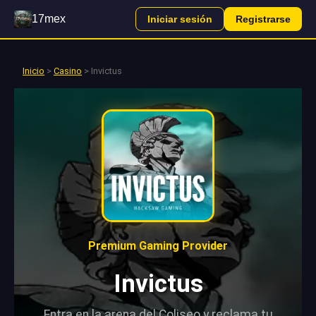
17mex
Iniciar sesión
Registrarse
Inicio
>
Casino
> Invictus
Premium Gaming Provider
Invictus
Entra en la arena del Coliseo y reclama tu