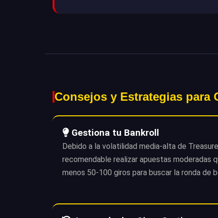
Consejos y Estrategias para 
Gestiona tu Bankroll
Debido a la volatilidad media-alta de Treasur
recomendable realizar apuestas moderadas qu
menos 50-100 giros para buscar la ronda de bo