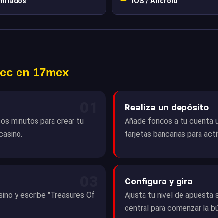
imitados
iOS / Android
tec en 17mex
01
Realiza un depósito
os minutos para crear tu
Añade fondos a tu cuenta
casino.
tarjetas bancarias para act
03
Configura y gira
sino y escribe "Treasures Of
Ajusta tu nivel de apuesta
central para comenzar la b