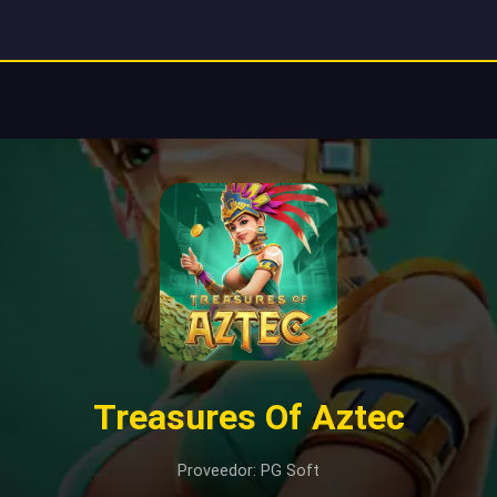
Treasures Of Aztec
Proveedor: PG Soft