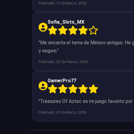
Publicado: 12 de Marzo, 2026
Sofia_Slots_MX
"Me encanta el tema de México antiguo. He ga
y seguro."
Publicado: 25 de Febrero, 2026
GamerPro77
"Treasures Of Aztec es mi juego favorito por 
Publicado: 05 de Marzo, 2026