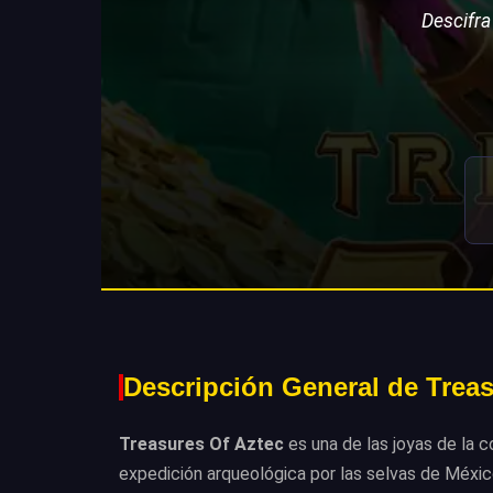
Descifra
Descripción General de Treas
Treasures Of Aztec
es una de las joyas de la 
expedición arqueológica por las selvas de México