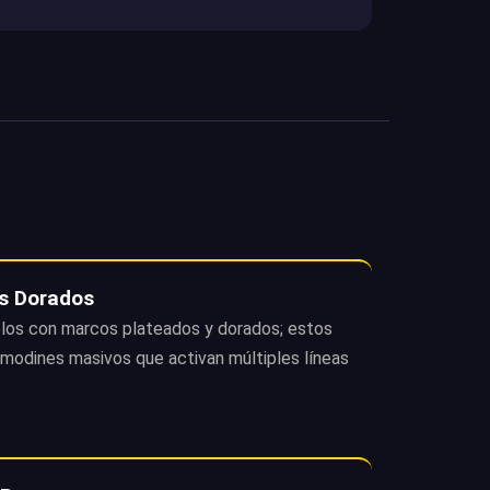
s Dorados
olos con marcos plateados y dorados; estos
omodines masivos que activan múltiples líneas