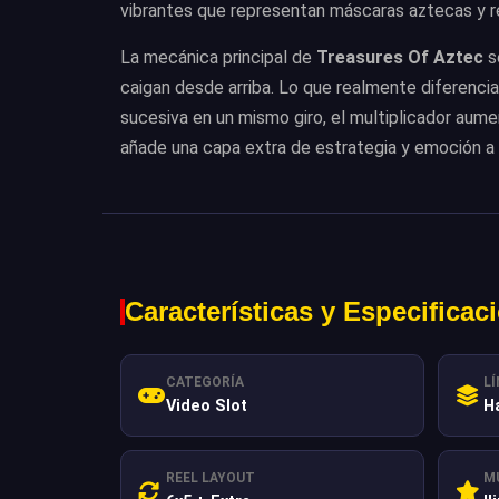
vibrantes que representan máscaras aztecas y re
La mecánica principal de
Treasures Of Aztec
s
caigan desde arriba. Lo que realmente diferencia 
sucesiva en un mismo giro, el multiplicador aum
añade una capa extra de estrategia y emoción a 
Características y Especifica
CATEGORÍA
LÍ
Video Slot
H
REEL LAYOUT
M