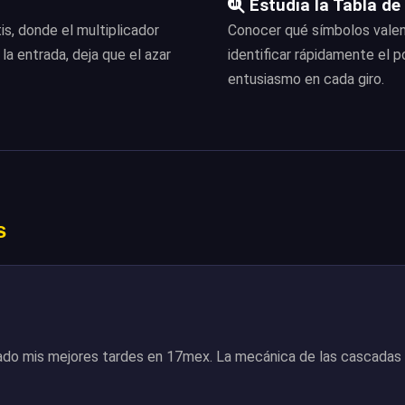
Estudia la Tabla de
is, donde el multiplicador
Conocer qué símbolos valen 
 la entrada, deja que el azar
identificar rápidamente el 
entusiasmo en cada giro.
s
ado mis mejores tardes en 17mex. La mecánica de las cascadas es