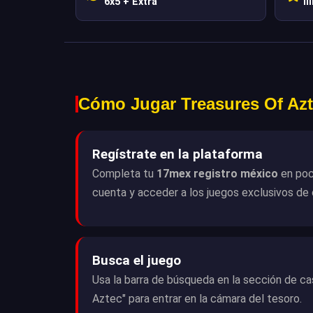
6x5 + Extra
Il
Cómo Jugar Treasures Of Az
Regístrate en la plataforma
Completa tu
17mex registro méxico
en poc
cuenta y acceder a los juegos exclusivos de 
Busca el juego
Usa la barra de búsqueda en la sección de ca
Aztec" para entrar en la cámara del tesoro.