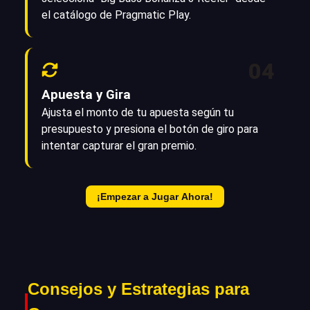
el catálogo de Pragmatic Play.
04
Apuesta y Gira
Ajusta el monto de tu apuesta según tu
presupuesto y presiona el botón de giro para
intentar capturar el gran premio.
¡Empezar a Jugar Ahora!
Consejos y Estrategias para