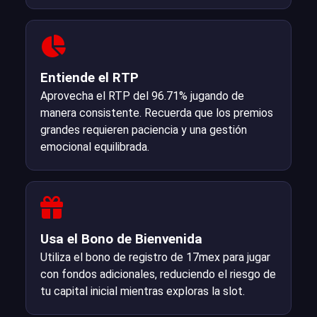
Entiende el RTP
Aprovecha el RTP del 96.71% jugando de
manera consistente. Recuerda que los premios
grandes requieren paciencia y una gestión
emocional equilibrada.
Usa el Bono de Bienvenida
Utiliza el bono de registro de 17mex para jugar
con fondos adicionales, reduciendo el riesgo de
tu capital inicial mientras exploras la slot.