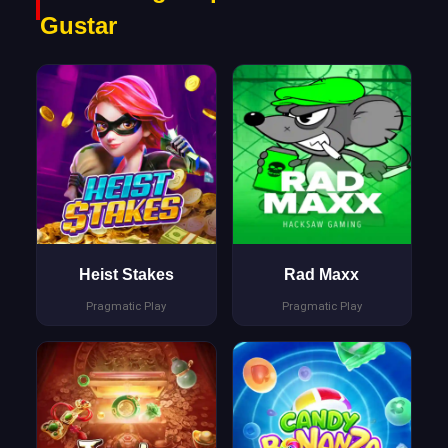
Gustar
Heist Stakes
Rad Maxx
Pragmatic Play
Pragmatic Play