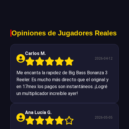
Opiniones de Jugadores Reales
Carlos M.
2026-04-12
Me encanta la rapidez de Big Bass Bonanza 3
Reeler. Es mucho más directo que el original y
en 17mex los pagos son instantáneos. ¡Logré
un multiplicador increíble ayer!
Ana Lucía G.
2026-05-05