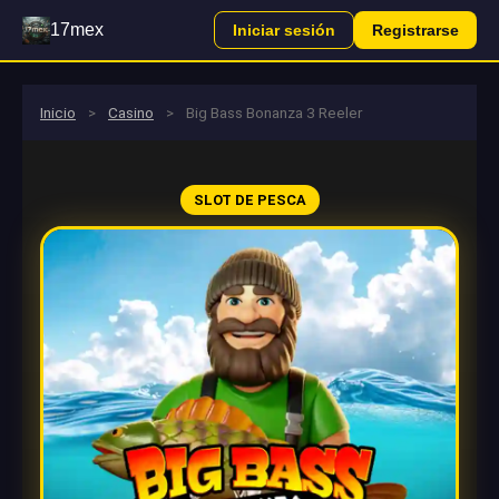
17mex
Iniciar sesión
Registrarse
Inicio
>
Casino
>
Big Bass Bonanza 3 Reeler
SLOT DE PESCA