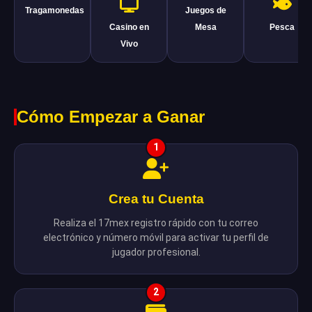
Tragamonedas
Juegos de
Casino en
Mesa
Pesca
Vivo
Cómo Empezar a Ganar
1
Crea tu Cuenta
Realiza el 17mex registro rápido con tu correo
electrónico y número móvil para activar tu perfil de
jugador profesional.
2