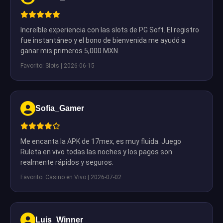
Increíble experiencia con las slots de PG Soft. El registro
fue instantáneo y el bono de bienvenida me ayudó a
ganar mis primeros 5,000 MXN.
Favorito: Slots | 2026-06-15
Sofia_Gamer
Me encanta la APK de 17mex, es muy fluida. Juego
Ruleta en vivo todas las noches y los pagos son
realmente rápidos y seguros.
Favorito: Casino en Vivo | 2026-07-02
Luis_Winner