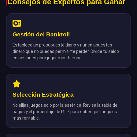
Consejos de Expertos para Ganar
Gestión del Bankroll
Establece un presupuesto diario y nunca apuestes
dinero que no puedas permitirte perder. Divide tu saldo
en sesiones para jugar más tiempo.
Selección Estratégica
No elijas juegos solo por la estética. Revisa la tabla de
pagos y el porcentaje de RTP para saber qué juego es
más rentable.