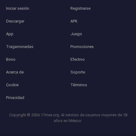
Iniciar sesión
Registrarse
Descargar
APK
App
Juego
Tragamonedas
Promociones
Bono
Efectivo
Acerca de
Soporte
Cookie
Términos
Privacidad
Copyright © 2026 17mex.org. Al servicio de usuarios mayores de 18
años en México.