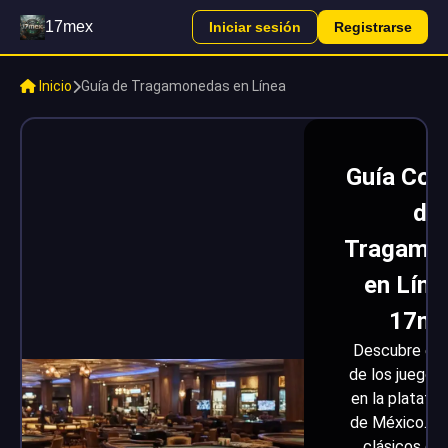
17mex
Iniciar sesión
Registrarse
Inicio
Guía de Tragamonedas en Línea
Guía Com
de
Tragamo
en Líne
17m
Descubre el 
de los juegos 
en la platafor
de México. D
clásicos de 