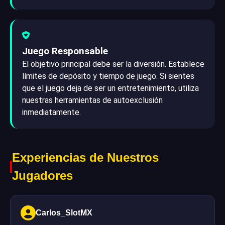
Juego Responsable
El objetivo principal debe ser la diversión. Establece
límites de depósito y tiempo de juego. Si sientes
que el juego deja de ser un entretenimiento, utiliza
nuestras herramientas de autoexclusión
inmediatamente.
Experiencias de Nuestros
Jugadores
Carlos_SlotMX