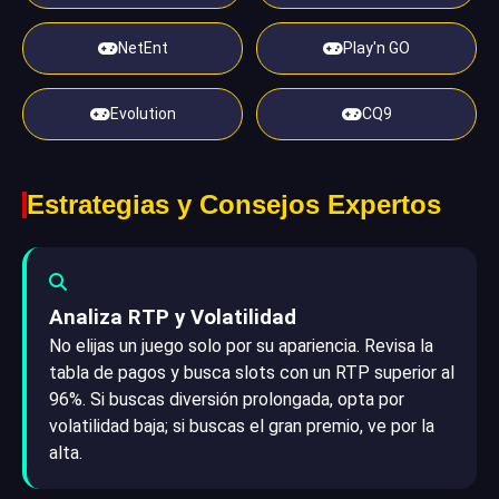
NetEnt
Play'n GO
Evolution
CQ9
Estrategias y Consejos Expertos
Analiza RTP y Volatilidad
No elijas un juego solo por su apariencia. Revisa la
tabla de pagos y busca slots con un RTP superior al
96%. Si buscas diversión prolongada, opta por
volatilidad baja; si buscas el gran premio, ve por la
alta.