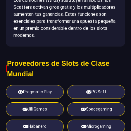
Los comodines (Wilds) sustituyen símbolos, los
Scatters activan giros gratis y los multiplicadores
aumentan tus ganancias. Estas funciones son
esenciales para transformar una apuesta pequeña
en un premio considerable dentro de los slots
modernos.
Proveedores de Slots de Clase
Mundial
Pragmatic Play
PG Soft
Jili Games
Spadegaming
Habanero
Microgaming